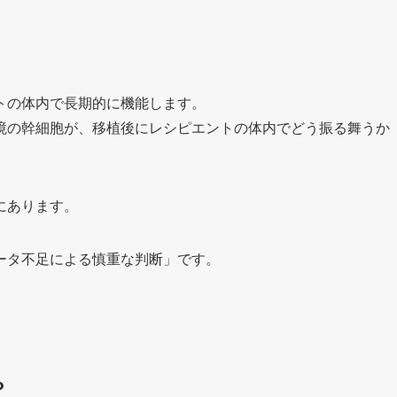
トの体内で長期的に機能します。
境の幹細胞が、移植後にレシピエントの体内でどう振る舞うか
。
にあります。
ータ不足による慎重な判断」です。
。
？