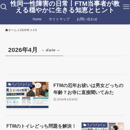
性同一性障害の日常丨FTM当事者が教
える穏やかに生きる知恵とヒント
home
サイトマップ
お問い合わせ
ホーム
2026年
4月
2026年4月
– date –
FTMの厄年お祓いは男女どっちの
ライフスタイル
年齢？お寺に直接聞いてみた
2026年4月30日
FTMのトイレどっち問題を解決！
ライフスタイル