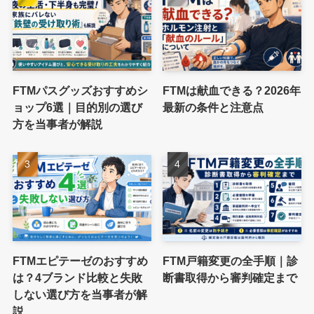
FTMパスグッズおすすめシ
FTMは献血できる？2026年
ョップ6選｜目的別の選び
最新の条件と注意点
方を当事者が解説
FTMエピテーゼのおすすめ
FTM戸籍変更の全手順｜診
は？4ブランド比較と失敗
断書取得から審判確定まで
しない選び方を当事者が解
説