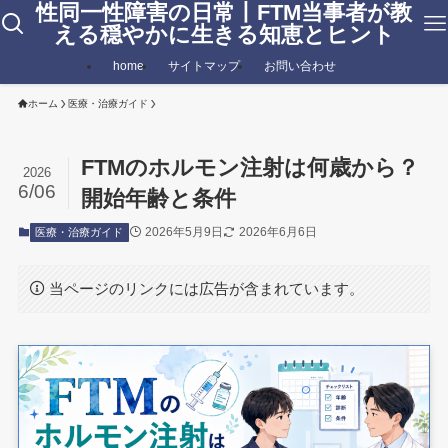
性同一性障害の日常丨FTM当事者が教
える穏やかに生きる知恵とヒント
home
サイトマップ
お問い合わせ
ホーム
医療・治療ガイド
FTMのホルモン注射は何歳から？
2026
6/06
開始年齢と条件
2026年5月9日
2026年6月6日
医療・治療ガイド
当ページのリンクには広告が含まれています。